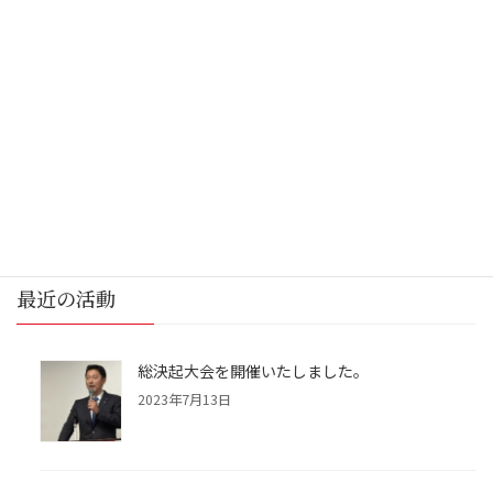
仙台市関連
会副委員長として来賓出席
2023年1月31日
消防出初式に市民教育委員会副委員長として来
賓出席いたしました。
続きを読む
投
固
固
1
2
»
定
定
稿
ペ
ペ
の
ー
ー
最近の活動
ジ
ジ
ペ
ー
総決起大会を開催いたしました。
ジ
2023年7月13日
送
り